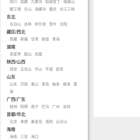
四川
成都
九寨沟
稻城亚丁
峨眉山
都江堰
乐山
海螺沟
重庆
长江三峡
东北
长白山
吉林
哈尔滨
雪乡
沈阳
藏区/西北
西藏
新疆
甘肃
敦煌
青海
湖南
张家界
韶山
凤凰
陕西/山西
西安
五台山
华山
平遥
延安
山东
山东
济南
泰山
青岛
曲阜
威海
蓬
莱
广西/广东
桂林
阳朔
南宁
巴马
广州
深圳
首都/华北
北京
承德
秦皇岛
洛阳
云台山
海南
海南
三亚
海口