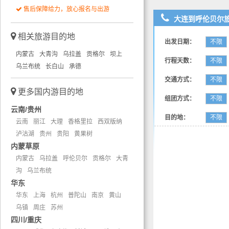
售后保障给力，放心报名与出游
大连到呼伦贝尔
相关旅游目的地
出发日期：
不限
内蒙古
大青沟
乌拉盖
贡格尔
坝上
行程天数：
不限
乌兰布统
长白山
承德
交通方式：
不限
更多国内游目的地
组团方式：
不限
云南/贵州
目的地：
不限
云南
丽江
大理
香格里拉
西双版纳
泸沽湖
贵州
贵阳
黄果树
内蒙草原
内蒙古
乌拉盖
呼伦贝尔
贡格尔
大青
沟
乌兰布统
华东
华东
上海
杭州
普陀山
南京
黄山
乌镇
周庄
苏州
四川/重庆