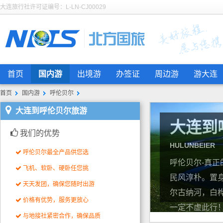
大连旅行社许可证编号：L-LN-CJ00029
首页
国内游
出境游
办签证
周边游
游大连
首页
国内游
呼伦贝尔
大连到呼伦贝尔旅游
大连到
我们的优势
HULUNBEIER
呼伦贝尔最全产品供您选
呼伦贝尔-真
飞机、软卧、硬卧任您挑
民风淳朴。置
天天发团，确保您随时出游
尔古纳河，白
价格有优势，服务更放心
一定不虚此行
与地接社紧密合作，确保品质