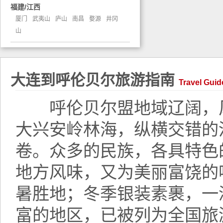
福建/江西
厦门
武夷山
庐山
南昌
婺源
井冈
山
大连到呼伦贝尔旅游指南
Travel Guid
呼伦贝尔盟地域辽阔，风
大兴安岭林海，纵横交错的
卷。众多的民族，各具特色
地方风味，又为美丽富饶的
暑胜地；冬季银装素裹，一
富的地区，已被列为全国旅