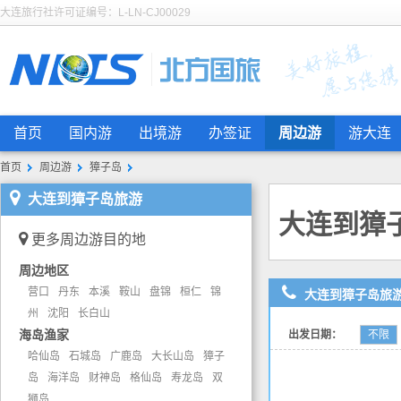
大连旅行社许可证编号：L-LN-CJ00029
首页
国内游
出境游
办签证
周边游
游大连
首页
周边游
獐子岛
大连到獐子岛旅游
大连到獐
更多周边游目的地
周边地区
营口
丹东
本溪
鞍山
盘锦
桓仁
锦
大连到獐子岛旅
州
沈阳
长白山
海岛渔家
出发日期：
不限
哈仙岛
石城岛
广鹿岛
大长山岛
獐子
岛
海洋岛
财神岛
格仙岛
寿龙岛
双
狮岛