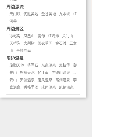
周边漂流
天门峡
优胜美地
圣谷美地
九水峡
红
河谷
周边景区
冰峪沟
凤凰山
宽甸
红海滩
关门山
天桥沟
大梨树
薰衣草园
金石滩
五女
山
歪脖老母
周边温泉
旅顺天沐
将军石
东泉温泉
思拉堡
御
景山
熊岳天沐
忆江南
老铁山温泉
步
云山
安波温泉
唐风温泉
铭湖温泉
李
官温泉
香格里汤
成园温泉
凯伦温泉