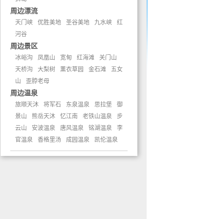
周边漂流
天门峡
优胜美地
圣谷美地
九水峡
红
河谷
周边景区
冰峪沟
凤凰山
宽甸
红海滩
关门山
天桥沟
大梨树
薰衣草园
金石滩
五女
山
歪脖老母
周边温泉
旅顺天沐
将军石
东泉温泉
思拉堡
御
景山
熊岳天沐
忆江南
老铁山温泉
步
云山
安波温泉
唐风温泉
铭湖温泉
李
官温泉
香格里汤
成园温泉
凯伦温泉