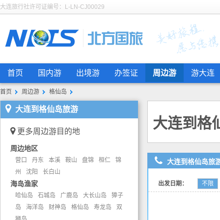
大连旅行社许可证编号：L-LN-CJ00029
首页
国内游
出境游
办签证
周边游
游大连
首页
周边游
格仙岛
大连到格仙岛旅游
大连到格
更多周边游目的地
周边地区
营口
丹东
本溪
鞍山
盘锦
桓仁
锦
大连到格仙岛旅
州
沈阳
长白山
海岛渔家
出发日期：
不限
哈仙岛
石城岛
广鹿岛
大长山岛
獐子
岛
海洋岛
财神岛
格仙岛
寿龙岛
双
狮岛