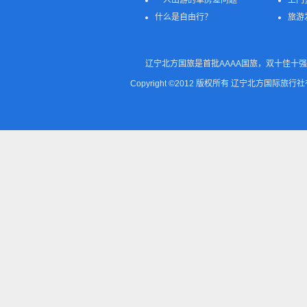
一人出游的单房差问题
上门
什么是自由行？
旅游
辽宁北方国旅是首批AAAA国旅，双十佳十强
Copyright ©2012 版权所有 辽宁北方国际