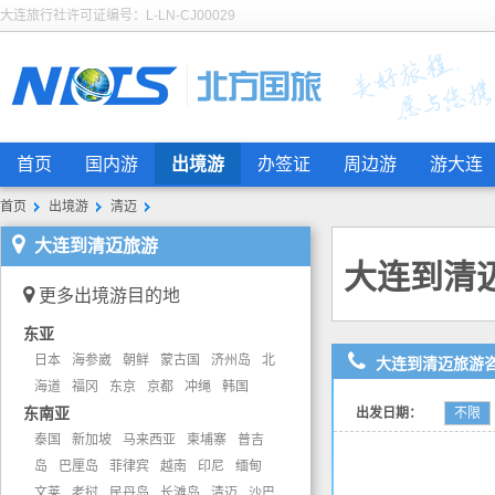
大连旅行社许可证编号：L-LN-CJ00029
首页
国内游
出境游
办签证
周边游
游大连
首页
出境游
清迈
大连到清迈旅游
大连到清
更多出境游目的地
东亚
日本
海参崴
朝鲜
蒙古国
济州岛
北
大连到清迈旅游
海道
福冈
东京
京都
冲绳
韩国
东南亚
出发日期：
不限
泰国
新加坡
马来西亚
柬埔寨
普吉
岛
巴厘岛
菲律宾
越南
印尼
缅甸
文莱
老挝
民丹岛
长滩岛
清迈
沙巴