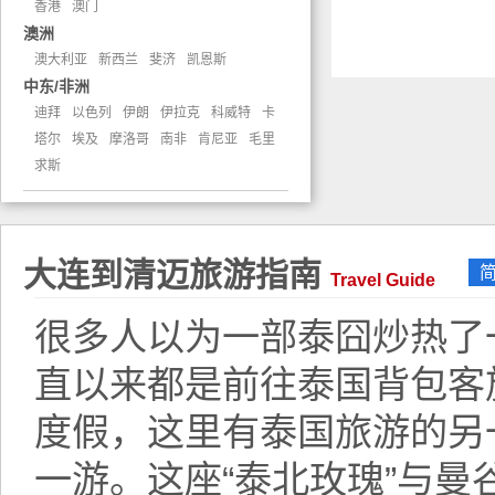
香港
澳门
澳洲
澳大利亚
新西兰
斐济
凯恩斯
中东/非洲
迪拜
以色列
伊朗
伊拉克
科威特
卡
塔尔
埃及
摩洛哥
南非
肯尼亚
毛里
求斯
大连到清迈旅游指南
Travel Guide
很多人以为一部泰囧炒热了
直以来都是前往泰国背包客
度假，这里有泰国旅游的另
一游。这座“泰北玫瑰”与