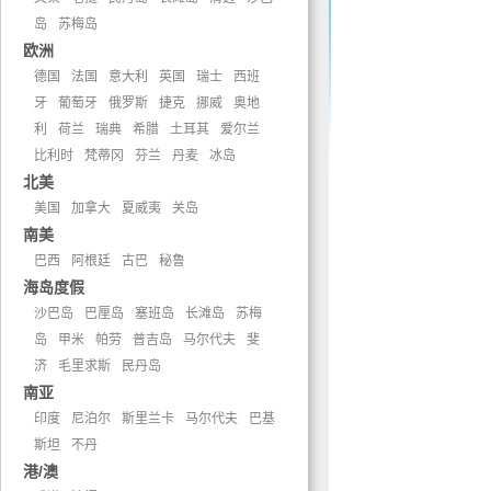
岛
苏梅岛
欧洲
德国
法国
意大利
英国
瑞士
西班
牙
葡萄牙
俄罗斯
捷克
挪威
奥地
利
荷兰
瑞典
希腊
土耳其
爱尔兰
比利时
梵蒂冈
芬兰
丹麦
冰岛
北美
美国
加拿大
夏威夷
关岛
南美
巴西
阿根廷
古巴
秘鲁
海岛度假
沙巴岛
巴厘岛
塞班岛
长滩岛
苏梅
岛
甲米
帕劳
普吉岛
马尔代夫
斐
济
毛里求斯
民丹岛
南亚
印度
尼泊尔
斯里兰卡
马尔代夫
巴基
斯坦
不丹
港/澳